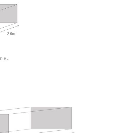
2.9m
口 無し