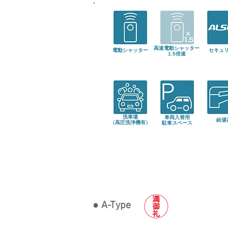
高速電動シャッター
電動シャッター
セキュ
1.5倍速
洗車場
車両入替用
給湯
（高圧洗浄機有）
​駐車スペース
● A-Type