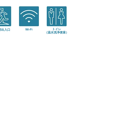
トイレ
Wi-Fi
用出入口
​（温水洗浄便座）