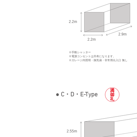
2.2m
2.9m
2.2m
※手動シャッター
※電源コンセントは共有になります。
※ガレージ内照明・換気扇・非常用出入口 無し
● C・D・E-Type
2.55m