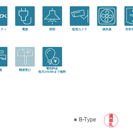
リティ
電源
照明
監視カメラ
換気扇
非常
電気料金
器
郵便受け
​毎月20kWhまで無料
● B-Type