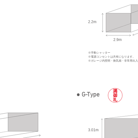
2.2m
2.9m
※手動シャッター
※電源コンセントは共有になります。
※ガレージ内照明・換気扇・非常用出入
● G-Type
3.01m